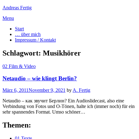
Andreas Fertig
Skip
Menu
to
Start
content
… über mich
Impressum / Kontakt
Schlagwort:
Musikhörer
02 Film & Video
Netaudio – wie klingt Berlin?
Posted
März 6, 2011
November 9, 2021
by
A. Fertig
on
Netaudio – как звучит Берлин? Ein Audioslidecast, also eine
Verbindung von Fotos und O-Tönen, halte ich (immer noch) für ein
sehr spannendes Format. Umso schöner…
Themen:
01 Texte