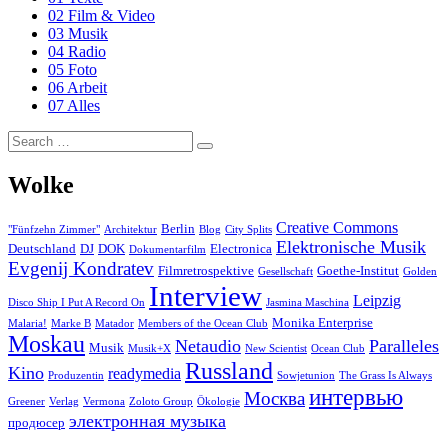
02 Film & Video
03 Musik
04 Radio
05 Foto
06 Arbeit
07 Alles
Search
Search
for:
Wolke
Creative Commons
Berlin
"Fünfzehn Zimmer"
Architektur
Blog
City Splits
Elektronische Musik
Deutschland
DJ
DOK
Electronica
Dokumentarfilm
Evgenij Kondratev
Filmretrospektive
Goethe-Institut
Gesellschaft
Golden
Interview
Leipzig
Disco Ship I Put A Record On
Jasmina Maschina
Monika Enterprise
Malaria!
Marke B
Matador
Members of the Ocean Club
Moskau
Netaudio
Paralleles
Musik
Musik+X
New Scientist
Ocean Club
Russland
Kino
readymedia
Produzentin
Sowjetunion
The Grass Is Always
интервью
Москва
Greener
Verlag
Vermona
Zoloto Group
Ökologie
электронная музыка
продюсер