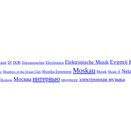
Evgenij 
Elektronische Musik
land
DJ
DOK
Electronica
Dokumentarfilm
Moskau
Net
Monika Enterprise
Musik
or
Members of the Ocean Club
Musik+X
интервью
Москва
электронная музыка
продюсер
Ökologie