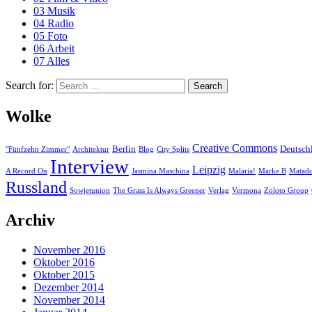
03 Musik
04 Radio
05 Foto
06 Arbeit
07 Alles
Search for:
Search
Wolke
Creative Commons
Berlin
Deutsch
"Fünfzehn Zimmer"
Architektur
Blog
City Splits
Interview
Leipzig
A Record On
Jasmina Maschina
Malaria!
Marke B
Matad
Russland
Sowjetunion
The Grass Is Always Greener
Verlag
Vermona
Zoloto Group
Archiv
November 2016
Oktober 2016
Oktober 2015
Dezember 2014
November 2014