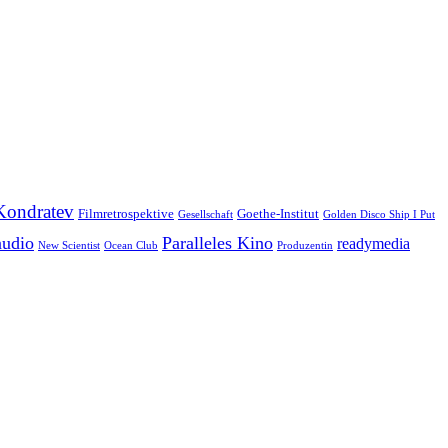
Kondratev
Filmretrospektive
Goethe-Institut
Gesellschaft
Golden Disco Ship I Put
audio
Paralleles Kino
readymedia
New Scientist
Ocean Club
Produzentin