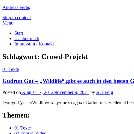
Andreas Fertig
Skip to content
Menu
Start
… über mich
Impressum / Kontakt
Schlagwort:
Crowd-Projekt
01 Texte
Gudrun Gut – „Wildlife“ gibt es auch in den besten 
Posted on
August 17, 2012
November 9, 2021
by
A. Fertig
Гудрун Гут – «Wildlife» в лучших садах? Gärtnern ist vielleicht be
Themen:
01 Texte
02 Film & Video