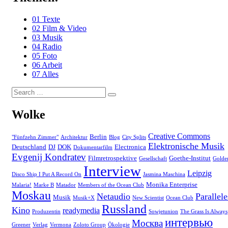
01 Texte
02 Film & Video
03 Musik
04 Radio
05 Foto
06 Arbeit
07 Alles
Search
Search
for:
Wolke
Creative Commons
Berlin
"Fünfzehn Zimmer"
Architektur
Blog
City Splits
Elektronische Musik
Deutschland
DJ
DOK
Electronica
Dokumentarfilm
Evgenij Kondratev
Filmretrospektive
Goethe-Institut
Gesellschaft
Golde
Interview
Leipzig
Disco Ship I Put A Record On
Jasmina Maschina
Monika Enterprise
Malaria!
Marke B
Matador
Members of the Ocean Club
Moskau
Netaudio
Parallele
Musik
Musik+X
New Scientist
Ocean Club
Russland
Kino
readymedia
Produzentin
Sowjetunion
The Grass Is Always
интервью
Москва
Greener
Verlag
Vermona
Zoloto Group
Ökologie