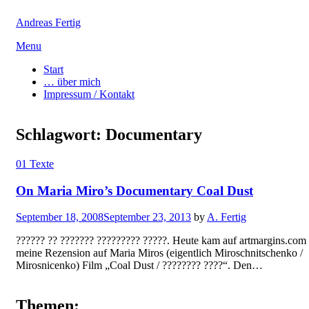
Andreas Fertig
Skip
Menu
to
Start
content
… über mich
Impressum / Kontakt
Schlagwort:
Documentary
01 Texte
On Maria Miro’s Documentary Coal Dust
Posted
September 18, 2008
September 23, 2013
by
A. Fertig
on
?????? ?? ??????? ????????? ?????. Heute kam auf artmargins.com
meine Rezension auf Maria Miros (eigentlich Miroschnitschenko /
Mirosnicenko) Film „Coal Dust / ???????? ????“. Den…
Themen: