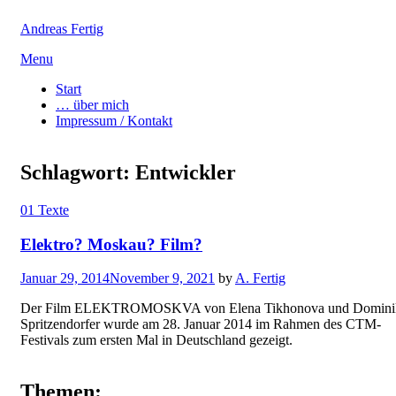
Andreas Fertig
Skip
Menu
to
Start
content
… über mich
Impressum / Kontakt
Schlagwort:
Entwickler
01 Texte
Elektro? Moskau? Film?
Posted
Januar 29, 2014
November 9, 2021
by
A. Fertig
on
Der Film ELEKTROMOSKVA von Elena Tikhonova und Domini
Spritzendorfer wurde am 28. Januar 2014 im Rahmen des CTM-
Festivals zum ersten Mal in Deutschland gezeigt.
Themen: