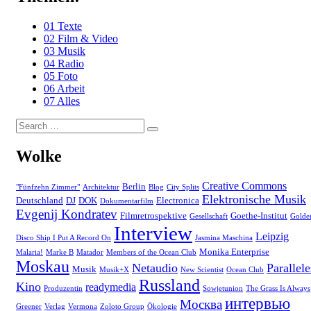
01 Texte
02 Film & Video
03 Musik
04 Radio
05 Foto
06 Arbeit
07 Alles
Search
Search
for:
Wolke
Creative Commons
Berlin
"Fünfzehn Zimmer"
Architektur
Blog
City Splits
Elektronische Musik
Deutschland
DJ
DOK
Electronica
Dokumentarfilm
Evgenij Kondratev
Filmretrospektive
Goethe-Institut
Gesellschaft
Golde
Interview
Leipzig
Disco Ship I Put A Record On
Jasmina Maschina
Monika Enterprise
Malaria!
Marke B
Matador
Members of the Ocean Club
Moskau
Netaudio
Parallele
Musik
Musik+X
New Scientist
Ocean Club
Russland
Kino
readymedia
Produzentin
Sowjetunion
The Grass Is Always
интервью
Москва
Greener
Verlag
Vermona
Zoloto Group
Ökologie