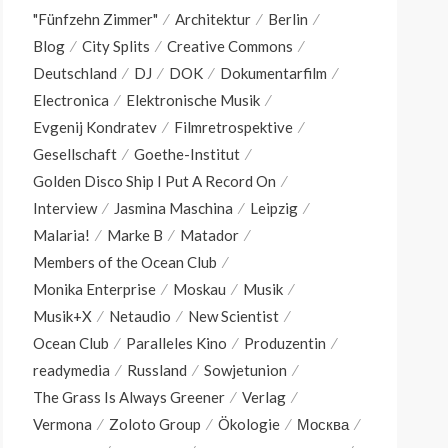
"Fünfzehn Zimmer"
Architektur
Berlin
Blog
City Splits
Creative Commons
Deutschland
DJ
DOK
Dokumentarfilm
Electronica
Elektronische Musik
Evgenij Kondratev
Filmretrospektive
Gesellschaft
Goethe-Institut
Golden Disco Ship I Put A Record On
Interview
Jasmina Maschina
Leipzig
Malaria!
Marke B
Matador
Members of the Ocean Club
Monika Enterprise
Moskau
Musik
Musik+X
Netaudio
New Scientist
Ocean Club
Paralleles Kino
Produzentin
readymedia
Russland
Sowjetunion
The Grass Is Always Greener
Verlag
Vermona
Zoloto Group
Ökologie
Москва