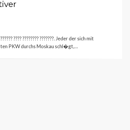
tiver
????? ???? ???????? ???????. Jeder der sich mit
ivaten PKW durchs Moskau schl�gt,…