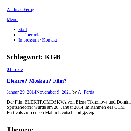
Andreas Fertig
Skip
Menu
to
Start
content
… über mich
Impressum / Kontakt
Schlagwort:
KGB
01 Texte
Elektro? Moskau? Film?
Posted
Januar 29, 2014
November 9, 2021
by
A. Fertig
on
Der Film ELEKTROMOSKVA von Elena Tikhonova und Domini
Spritzendorfer wurde am 28. Januar 2014 im Rahmen des CTM-
Festivals zum ersten Mal in Deutschland gezeigt.
Themen: