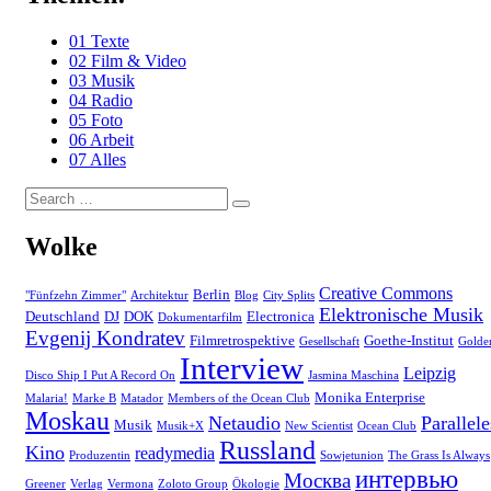
01 Texte
02 Film & Video
03 Musik
04 Radio
05 Foto
06 Arbeit
07 Alles
Search
Search
for:
Wolke
Creative Commons
Berlin
"Fünfzehn Zimmer"
Architektur
Blog
City Splits
Elektronische Musik
Deutschland
DJ
DOK
Electronica
Dokumentarfilm
Evgenij Kondratev
Filmretrospektive
Goethe-Institut
Gesellschaft
Golde
Interview
Leipzig
Disco Ship I Put A Record On
Jasmina Maschina
Monika Enterprise
Malaria!
Marke B
Matador
Members of the Ocean Club
Moskau
Netaudio
Parallele
Musik
Musik+X
New Scientist
Ocean Club
Russland
Kino
readymedia
Produzentin
Sowjetunion
The Grass Is Always
интервью
Москва
Greener
Verlag
Vermona
Zoloto Group
Ökologie