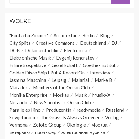
WOLKE
"Fünfzehn Zimmer"
Architektur
Berlin
Blog
City Splits
Creative Commons
Deutschland
DJ
DOK
Dokumentarfilm
Electronica
Elektronische Musik
Evgenij Kondratev
Filmretrospektive
Gesellschaft
Goethe-Institut
Golden Disco Ship I Put A Record On
Interview
Jasmina Maschina
Leipzig
Malaria!
Marke B
Matador
Members of the Ocean Club
Monika Enterprise
Moskau
Musik
Musik+X
Netaudio
New Scientist
Ocean Club
Paralleles Kino
Produzentin
readymedia
Russland
Sowjetunion
The Grass Is Always Greener
Verlag
Vermona
Zoloto Group
Ökologie
Москва
интервью
продюсер
электронная музыка