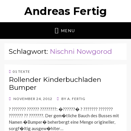
Andreas Fertig
MENU
Schlagwort:
Nischni Nowgorod
01 TEXTE
Rollender Kinderbuchladen
Bumper
POSTED
NOVEMBER 24, 2012
BY
A. FERTIG
ON
? ??????? ?????? ????????: �??????� ? ??????? ???????
??????? ?? ???????. Der gem�tliche Bauch des Busses mit
Namen �Bumper� beherbergt eine Menge origineller,
sorgf�ltig ausgew�hlter…