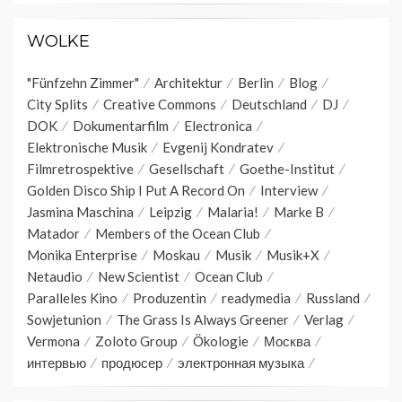
WOLKE
"Fünfzehn Zimmer"
Architektur
Berlin
Blog
City Splits
Creative Commons
Deutschland
DJ
DOK
Dokumentarfilm
Electronica
Elektronische Musik
Evgenij Kondratev
Filmretrospektive
Gesellschaft
Goethe-Institut
Golden Disco Ship I Put A Record On
Interview
Jasmina Maschina
Leipzig
Malaria!
Marke B
Matador
Members of the Ocean Club
Monika Enterprise
Moskau
Musik
Musik+X
Netaudio
New Scientist
Ocean Club
Paralleles Kino
Produzentin
readymedia
Russland
Sowjetunion
The Grass Is Always Greener
Verlag
Vermona
Zoloto Group
Ökologie
Москва
интервью
продюсер
электронная музыка