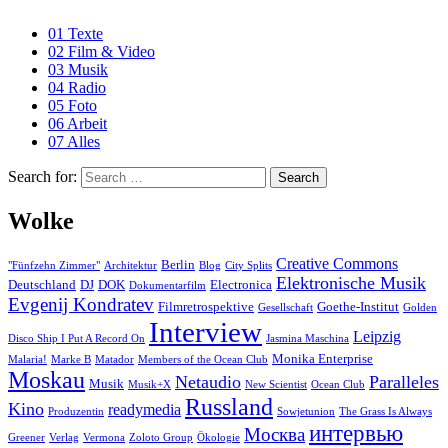
01 Texte
02 Film & Video
03 Musik
04 Radio
05 Foto
06 Arbeit
07 Alles
Search for:
Search
Wolke
Creative Commons
Berlin
"Fünfzehn Zimmer"
Architektur
Blog
City Splits
Elektronische Musik
Deutschland
DJ
DOK
Electronica
Dokumentarfilm
Evgenij Kondratev
Filmretrospektive
Goethe-Institut
Gesellschaft
Golden
Interview
Leipzig
Disco Ship I Put A Record On
Jasmina Maschina
Monika Enterprise
Malaria!
Marke B
Matador
Members of the Ocean Club
Moskau
Netaudio
Paralleles
Musik
Musik+X
New Scientist
Ocean Club
Russland
Kino
readymedia
Produzentin
Sowjetunion
The Grass Is Always
интервью
Москва
Greener
Verlag
Vermona
Zoloto Group
Ökologie