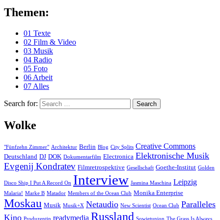
Themen:
01 Texte
02 Film & Video
03 Musik
04 Radio
05 Foto
06 Arbeit
07 Alles
Search for:
Search
Wolke
Creative Commons
Berlin
"Fünfzehn Zimmer"
Architektur
Blog
City Splits
Elektronische Musik
Deutschland
DJ
DOK
Electronica
Dokumentarfilm
Evgenij Kondratev
Filmretrospektive
Goethe-Institut
Gesellschaft
Golden
Interview
Leipzig
Disco Ship I Put A Record On
Jasmina Maschina
Monika Enterprise
Malaria!
Marke B
Matador
Members of the Ocean Club
Moskau
Netaudio
Paralleles
Musik
Musik+X
New Scientist
Ocean Club
Russland
Kino
readymedia
Produzentin
Sowjetunion
The Grass Is Always