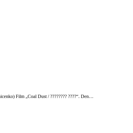
snicenko) Film „Coal Dust / ???????? ????“. Den…