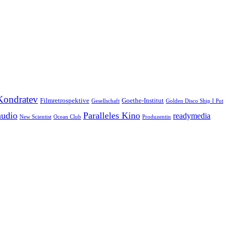
Kondratev
Filmretrospektive
Goethe-Institut
Gesellschaft
Golden Disco Ship I Put
audio
Paralleles Kino
readymedia
New Scientist
Ocean Club
Produzentin