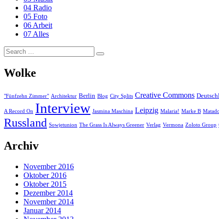
04 Radio
05 Foto
06 Arbeit
07 Alles
Search
Search
for:
Wolke
Creative Commons
Berlin
Deutsch
"Fünfzehn Zimmer"
Architektur
Blog
City Splits
Interview
Leipzig
A Record On
Jasmina Maschina
Malaria!
Marke B
Matad
Russland
Sowjetunion
The Grass Is Always Greener
Verlag
Vermona
Zoloto Group
Archiv
November 2016
Oktober 2016
Oktober 2015
Dezember 2014
November 2014
Januar 2014