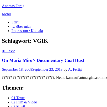
Andreas Fertig
Skip
Menu
to
Start
content
… über mich
Impressum / Kontakt
Schlagwort:
VGIK
01 Texte
On Maria Miro’s Documentary Coal Dust
Posted
September 18, 2008
September 23, 2013
by
A. Fertig
on
?????? ?? ??????? ????????? ?????. Heute kam auf artmargins.com m
Themen:
01 Texte
02 Film & Video
03 Musik