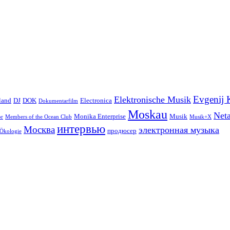
Evgenij 
Elektronische Musik
land
DJ
DOK
Electronica
Dokumentarfilm
Moskau
Net
Monika Enterprise
Musik
or
Members of the Ocean Club
Musik+X
интервью
Москва
электронная музыка
продюсер
Ökologie