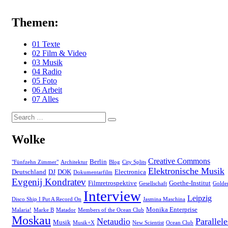
Themen:
01 Texte
02 Film & Video
03 Musik
04 Radio
05 Foto
06 Arbeit
07 Alles
Search
Search
for:
Wolke
Creative Commons
Berlin
"Fünfzehn Zimmer"
Architektur
Blog
City Splits
Elektronische Musik
Deutschland
DJ
DOK
Electronica
Dokumentarfilm
Evgenij Kondratev
Filmretrospektive
Goethe-Institut
Gesellschaft
Golde
Interview
Leipzig
Disco Ship I Put A Record On
Jasmina Maschina
Monika Enterprise
Malaria!
Marke B
Matador
Members of the Ocean Club
Moskau
Netaudio
Parallele
Musik
Musik+X
New Scientist
Ocean Club