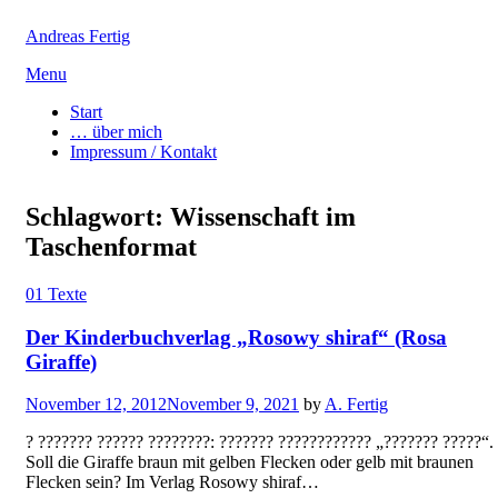
Andreas Fertig
Skip
Menu
to
Start
content
… über mich
Impressum / Kontakt
Schlagwort:
Wissenschaft im
Taschenformat
01 Texte
Der Kinderbuchverlag „Rosowy shiraf“ (Rosa
Giraffe)
Posted
November 12, 2012
November 9, 2021
by
A. Fertig
on
? ??????? ?????? ????????: ??????? ???????????? „??????? ?????“.
Soll die Giraffe braun mit gelben Flecken oder gelb mit braunen
Flecken sein? Im Verlag Rosowy shiraf…