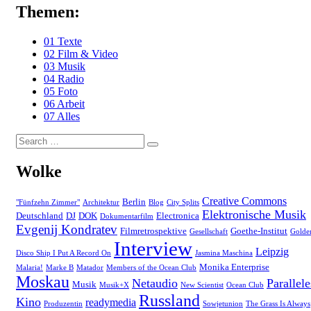
Themen:
01 Texte
02 Film & Video
03 Musik
04 Radio
05 Foto
06 Arbeit
07 Alles
Search
Search
for:
Wolke
Creative Commons
Berlin
"Fünfzehn Zimmer"
Architektur
Blog
City Splits
Elektronische Musik
Deutschland
DJ
DOK
Electronica
Dokumentarfilm
Evgenij Kondratev
Filmretrospektive
Goethe-Institut
Gesellschaft
Golde
Interview
Leipzig
Disco Ship I Put A Record On
Jasmina Maschina
Monika Enterprise
Malaria!
Marke B
Matador
Members of the Ocean Club
Moskau
Netaudio
Parallele
Musik
Musik+X
New Scientist
Ocean Club
Russland
Kino
readymedia
Produzentin
Sowjetunion
The Grass Is Always