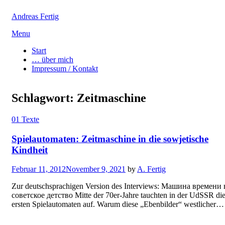
Andreas Fertig
Skip
Menu
to
Start
content
… über mich
Impressum / Kontakt
Schlagwort:
Zeitmaschine
01 Texte
Spielautomaten: Zeitmaschine in die sowjetische
Kindheit
Posted
Februar 11, 2012
November 9, 2021
by
A. Fertig
on
Zur deutschsprachigen Version des Interviews: Машина времени 
советское детство Mitte der 70er-Jahre tauchten in der UdSSR di
ersten Spielautomaten auf. Warum diese „Ebenbilder“ westlicher…