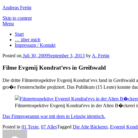
Andreas Fertig
Skip to content
Menu
Start
… über mich
Impressum / Kontakt
Posted on
Juli 30, 2009
September 3, 2013
by
A. Fertig
Filme Evgenij Kondrat’evs in Greifswald
Die dritte Filmretrospektive Evgenij Kondrat’evs fand in Greifswald
gro�e Fensterscheibe projiziert. Das Publikum (15 Leute) konnte d
Filmretrospektive Evgenij Kondrat'evs in der Alten B�ckerei 
Das Fimprogramm war mit dem in Leipzig identisch.
Posted in
01 Texte
,
07 Alles
Tagged
Die Alte Bäckerei
,
Evgenij Kondr