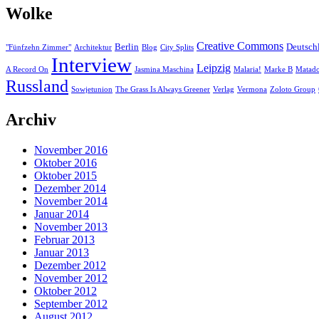
Wolke
Creative Commons
Berlin
Deutsch
"Fünfzehn Zimmer"
Architektur
Blog
City Splits
Interview
Leipzig
A Record On
Jasmina Maschina
Malaria!
Marke B
Matad
Russland
Sowjetunion
The Grass Is Always Greener
Verlag
Vermona
Zoloto Group
Archiv
November 2016
Oktober 2016
Oktober 2015
Dezember 2014
November 2014
Januar 2014
November 2013
Februar 2013
Januar 2013
Dezember 2012
November 2012
Oktober 2012
September 2012
August 2012