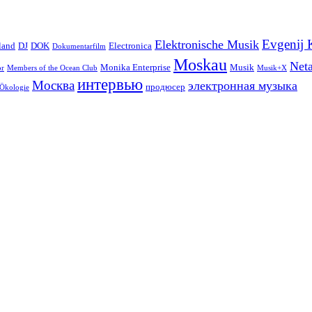
Evgenij 
Elektronische Musik
land
DJ
DOK
Electronica
Dokumentarfilm
Moskau
Net
Monika Enterprise
Musik
or
Members of the Ocean Club
Musik+X
интервью
Москва
электронная музыка
продюсер
Ökologie