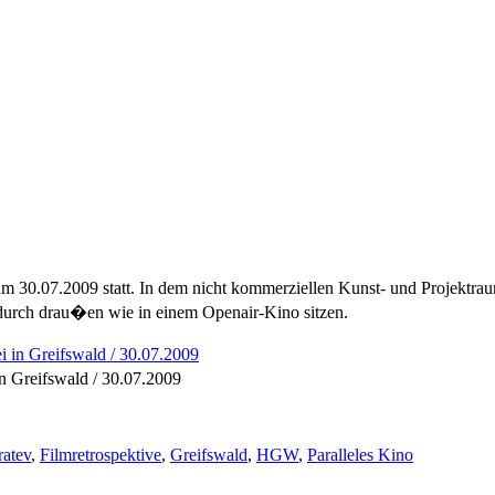
 am 30.07.2009 statt. In dem nicht kommerziellen Kunst- und Projektr
adurch drau�en wie in einem Openair-Kino sitzen.
in Greifswald / 30.07.2009
atev
,
Filmretrospektive
,
Greifswald
,
HGW
,
Paralleles Kino