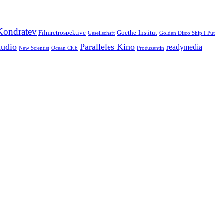
Kondratev
Filmretrospektive
Goethe-Institut
Gesellschaft
Golden Disco Ship I Put
audio
Paralleles Kino
readymedia
New Scientist
Ocean Club
Produzentin