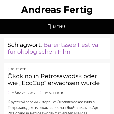
Andreas Fertig
MENU
Schlagwort:
Barentssee Festival
für ökologischen Film
01 TEXTE
Ökokino in Petrosawodsk oder
wie „EcoCup“ erwachsen wurde
POSTED
MÄRZ 21, 2012
BY
A. FERTIG
ON
К русской версии интервью: Экологическое кино в
Петрозаводске или как выросла «ЭкоЧашка». Im April
2012 fand in Petrosawodsk zum ersten Mal das