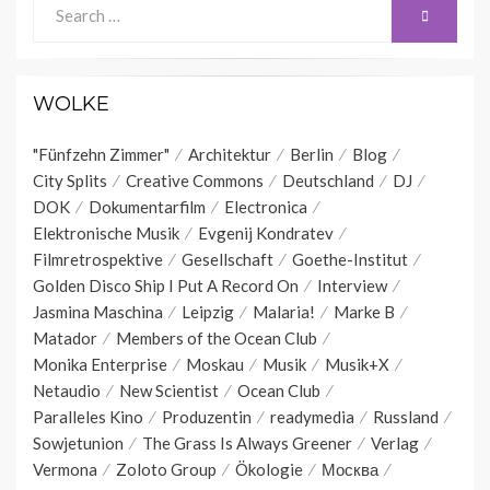
Search
SEARCH
for:
WOLKE
"Fünfzehn Zimmer"
Architektur
Berlin
Blog
City Splits
Creative Commons
Deutschland
DJ
DOK
Dokumentarfilm
Electronica
Elektronische Musik
Evgenij Kondratev
Filmretrospektive
Gesellschaft
Goethe-Institut
Golden Disco Ship I Put A Record On
Interview
Jasmina Maschina
Leipzig
Malaria!
Marke B
Matador
Members of the Ocean Club
Monika Enterprise
Moskau
Musik
Musik+X
Netaudio
New Scientist
Ocean Club
Paralleles Kino
Produzentin
readymedia
Russland
Sowjetunion
The Grass Is Always Greener
Verlag
Vermona
Zoloto Group
Ökologie
Москва