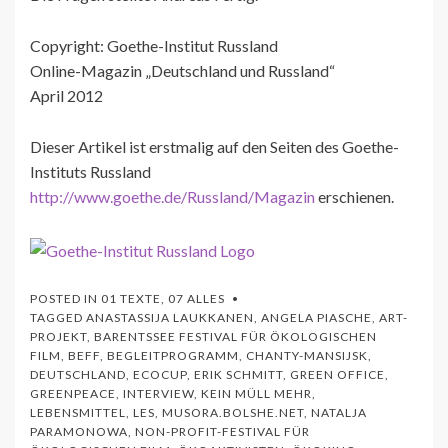
Copyright: Goethe-Institut Russland
Online-Magazin „Deutschland und Russland“
April 2012
Dieser Artikel ist erstmalig auf den Seiten des Goethe-
Instituts Russland
http://www.goethe.de/Russland/Magazin
erschienen.
POSTED IN
01 TEXTE
,
07 ALLES
TAGGED
ANASTASSIJA LAUKKANEN
,
ANGELA PIASCHE
,
ART-
PROJEKT
,
BARENTSSEE FESTIVAL FÜR ÖKOLOGISCHEN
FILM
,
BEFF
,
BEGLEITPROGRAMM
,
CHANTY-MANSIJSK
,
DEUTSCHLAND
,
ECOCUP
,
ERIK SCHMITT
,
GREEN OFFICE
,
GREENPEACE
,
INTERVIEW
,
KEIN MÜLL MEHR
,
LEBENSMITTEL
,
LES
,
MUSORA.BOLSHE.NET
,
NATALJA
PARAMONOWA
,
NON-PROFIT-FESTIVAL FÜR