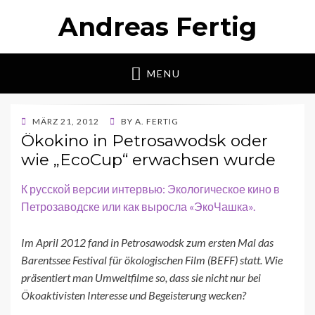
Andreas Fertig
MENU
POSTED
MÄRZ 21, 2012
BY
A. FERTIG
ON
Ökokino in Petrosawodsk oder
wie „EcoCup“ erwachsen wurde
К русской версии интервью: Экологическое кино в
Петрозаводске или как выросла «ЭкоЧашка».
Im April 2012 fand in Petrosawodsk zum ersten Mal das
Barentssee Festival für ökologischen Film (BEFF) statt. Wie
präsentiert man Umweltfilme so, dass sie nicht nur bei
Ökoaktivisten Interesse und Begeisterung wecken?