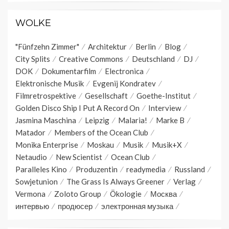
WOLKE
"Fünfzehn Zimmer"
Architektur
Berlin
Blog
City Splits
Creative Commons
Deutschland
DJ
DOK
Dokumentarfilm
Electronica
Elektronische Musik
Evgenij Kondratev
Filmretrospektive
Gesellschaft
Goethe-Institut
Golden Disco Ship I Put A Record On
Interview
Jasmina Maschina
Leipzig
Malaria!
Marke B
Matador
Members of the Ocean Club
Monika Enterprise
Moskau
Musik
Musik+X
Netaudio
New Scientist
Ocean Club
Paralleles Kino
Produzentin
readymedia
Russland
Sowjetunion
The Grass Is Always Greener
Verlag
Vermona
Zoloto Group
Ökologie
Москва
интервью
продюсер
электронная музыка