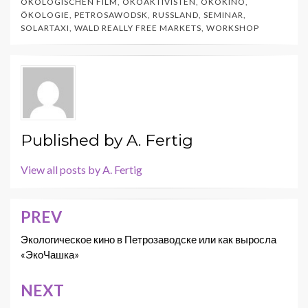
ÖKOLOGISCHEN FILM
,
ÖKOAKTIVISTEN
,
ÖKOKINO
,
ÖKOLOGIE
,
PETROSAWODSK
,
RUSSLAND
,
SEMINAR
,
SOLARTAXI
,
WALD REALLY FREE MARKETS
,
WORKSHOP
Published by
A. Fertig
View all posts by A. Fertig
PREV
Beitragsnavigation
Экологическое кино в Петрозаводске или как выросла
«ЭкоЧашка»
NEXT