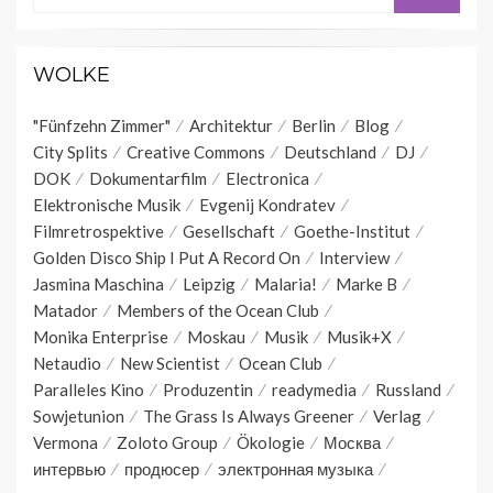
WOLKE
"Fünfzehn Zimmer"
Architektur
Berlin
Blog
City Splits
Creative Commons
Deutschland
DJ
DOK
Dokumentarfilm
Electronica
Elektronische Musik
Evgenij Kondratev
Filmretrospektive
Gesellschaft
Goethe-Institut
Golden Disco Ship I Put A Record On
Interview
Jasmina Maschina
Leipzig
Malaria!
Marke B
Matador
Members of the Ocean Club
Monika Enterprise
Moskau
Musik
Musik+X
Netaudio
New Scientist
Ocean Club
Paralleles Kino
Produzentin
readymedia
Russland
Sowjetunion
The Grass Is Always Greener
Verlag
Vermona
Zoloto Group
Ökologie
Москва
интервью
продюсер
электронная музыка