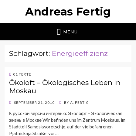
Andreas Fertig
MENU
Schlagwort:
Energieeffizienz
01 TEXTE
Ökoloft – Ökologisches Leben in
Moskau
POSTED
SEPTEMBER 21, 2010
BY
A. FERTIG
ON
К русской версии интервью: Эколофт – Экологическая
жизнь в Москве Wir befinden uns im Zentrum Moskaus, im
Stadtteil Samoskworetschje, auf der vielbefahrenen
Pjatnickaja Straße, vor…