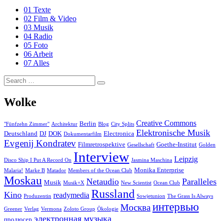
01 Texte
02 Film & Video
03 Musik
04 Radio
05 Foto
06 Arbeit
07 Alles
Search
Search
for:
Wolke
Creative Commons
Berlin
"Fünfzehn Zimmer"
Architektur
Blog
City Splits
Elektronische Musik
Deutschland
DJ
DOK
Electronica
Dokumentarfilm
Evgenij Kondratev
Filmretrospektive
Goethe-Institut
Gesellschaft
Golden
Interview
Leipzig
Disco Ship I Put A Record On
Jasmina Maschina
Monika Enterprise
Malaria!
Marke B
Matador
Members of the Ocean Club
Moskau
Netaudio
Paralleles
Musik
Musik+X
New Scientist
Ocean Club
Russland
Kino
readymedia
Produzentin
Sowjetunion
The Grass Is Always
интервью
Москва
Greener
Verlag
Vermona
Zoloto Group
Ökologie
электронная музыка
продюсер