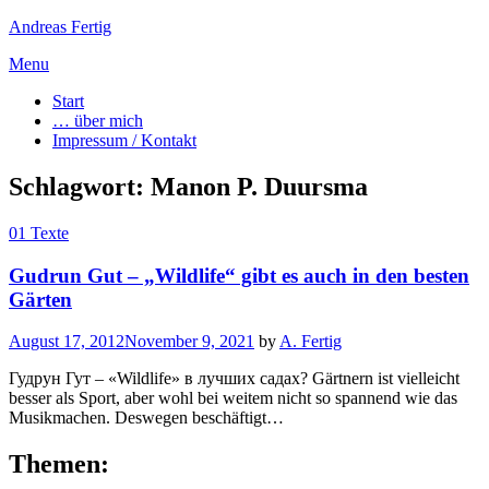
Andreas Fertig
Skip
Menu
to
Start
content
… über mich
Impressum / Kontakt
Schlagwort:
Manon P. Duursma
01 Texte
Gudrun Gut – „Wildlife“ gibt es auch in den besten
Gärten
Posted
August 17, 2012
November 9, 2021
by
A. Fertig
on
Гудрун Гут – «Wildlife» в лучших садах? Gärtnern ist vielleicht
besser als Sport, aber wohl bei weitem nicht so spannend wie das
Musikmachen. Deswegen beschäftigt…
Themen: