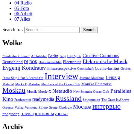
04 Radio
05 Foto
06 Arbeit
07 Alles
Search for:
Search
Wolke
Creative Commons
Berlin
"Fünfzehn Zimmer"
Architektur
Blog
City Splits
Elektronische Musik
Deutschland
DJ
DOK
Electronica
Dokumentarfilm
Evgenij Kondratev
Filmretrospektive
Goethe-Institut
Gesellschaft
Golden
Interview
Leipzig
Disco Ship I Put A Record On
Jasmina Maschina
Monika Enterprise
Malaria!
Marke B
Matador
Members of the Ocean Club
Moskau
Netaudio
Paralleles
Musik
Musik+X
New Scientist
Ocean Club
Russland
Kino
readymedia
Produzentin
Sowjetunion
The Grass Is Always
интервью
Москва
Greener
Verlag
Vermona
Zoloto Group
Ökologie
электронная музыка
продюсер
Archiv