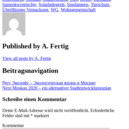
Samoskworetschje
,
Solarladegerät
,
Sparlampen
,
Tierschutz
,
Überflüssige Verpackung
,
WG
,
Wohngemeinschaft
Published by
A. Fertig
View all posts by A. Fertig
Beitragsnavigation
Prev
Эколофт – Экологическая жизнь в Москве
Next
Moskau 2020 – ein alternativer Stadtentwicklungsplan
Schreibe einen Kommentar
Deine E-Mail-Adresse wird nicht veröffentlicht.
Erforderliche
Felder sind mit
*
markiert
Kommentar