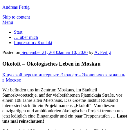
Andreas Fertig
Skip to content
Menu
Start
… über mich
Impressum / Kontakt
Posted on
September 21, 2010
Januar 10, 2020
by
A. Fertig
Ökoloft – Ökologisches Leben in Moskau
К русской версии интервью: Эколофт – Экологическая жизнь
в Москве
Wir befinden uns im Zentrum Moskaus, im Stadtteil
Samoskworetschje, auf der vielbefahrenen Pjatnickaja Straße, vor
einem 108 Jahre alten Mietshaus. Das Goethe-Institut Russland
interessiert sich für ein Projekt namens „Ekoloft“. Von diesem
einzigartigen und ambitionierten ökologischen Projekt trennen uns
jetzt lediglich eine Eingangstür und ein paar Treppenstufen …
Lasst
uns mal reinschauen!