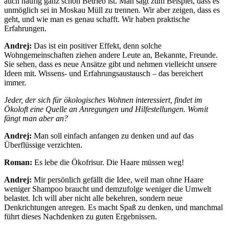
auch häufig ganz schön Betrieb ist. Man sagt zum Beispiel, dass es
unmöglich sei in Moskau Müll zu trennen. Wir aber zeigen, dass es
geht, und wie man es genau schafft. Wir haben praktische
Erfahrungen.
Andrej:
Das ist ein positiver Effekt, denn solche
Wohngemeinschaften ziehen andere Leute an, Bekannte, Freunde.
Sie sehen, dass es neue Ansätze gibt und nehmen vielleicht unsere
Ideen mit. Wissens- und Erfahrungsaustausch – das bereichert
immer.
Jeder, der sich für ökologisches Wohnen interessiert, findet im
Ökoloft eine Quelle an Anregungen und Hilfestellungen. Womit
fängt man aber an?
Andrej:
Man soll einfach anfangen zu denken und auf das
Überflüssige verzichten.
Roman:
Es lebe die Ökofrisur. Die Haare müssen weg!
Andrej:
Mir persönlich gefällt die Idee, weil man ohne Haare
weniger Shampoo braucht und demzufolge weniger die Umwelt
belastet. Ich will aber nicht alle bekehren, sondern neue
Denkrichtungen anregen. Es macht Spaß zu denken, und manchmal
führt dieses Nachdenken zu guten Ergebnissen.