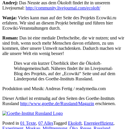
Andrej:
Das Neuste aus dem Ökoloft findet ihr in unserem
Livejournal:
http://community.livejournal.com/ecoloft/
Wanja:
Vieles kann man auf der Seite des Projekts Ecowiki.ru
erfahren. Wir sind an diesem Projekt beteiligt und führen hier
Ecowiki-Veranstaltungen durch.
Roman:
Das ist eine mediale Drehscheibe, die wir nutzen; und wir
sind froh, wenn noch mehr Menschen davon erfahren, zu uns
kommen, über unsere Umwelt nachdenken. Dadurch machen wir
alle unsere Welt ein wenig besser!
Dies war ein kurzer Überblick über die Ökoloft-
Wohngemeinschaft. Näheres findet ihr im Livejournal-
Blog des Projekts, auf der „Ecowiki“ Seite und auf dem
Länderportal des Goethe-Instituts Russland.
Produktion und Musik: Andreas Fertig / readymedia.com
Dieser Artikel ist erstmalig auf den Seiten des Goethe-Instituts
Russland
http://www.goethe.de/Russland/Magazin
erschienen.
Posted in
01 Texte
,
07 Alles
Tagged
Ekoloft
,
Energieeffizienz
,
Experiment
,
Moskau
,
Mülltrennung
,
Öko
,
Reuse
,
Russland
,