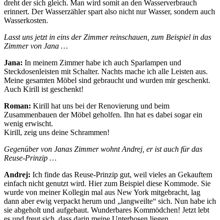
dreht der sich gleich. Man wird somit an den Wasserverbrauch
erinnert. Der Wasserzähler spart also nicht nur Wasser, sondern auch
Wasserkosten.
Lasst uns jetzt in eins der Zimmer reinschauen, zum Beispiel in das
Zimmer von Jana …
Jana:
In meinem Zimmer habe ich auch Sparlampen und
Steckdosenleisten mit Schalter. Nachts mache ich alle Leisten aus.
Meine gesamten Möbel sind gebraucht und wurden mir geschenkt.
Auch Kirill ist geschenkt!
Roman:
Kirill hat uns bei der Renovierung und beim
Zusammenbauen der Möbel geholfen. Ihn hat es dabei sogar ein
wenig erwischt.
Kirill, zeig uns deine Schrammen!
Gegenüber von Janas Zimmer wohnt Andrej, er ist auch für das
Reuse-Prinzip …
Andrej:
Ich finde das Reuse-Prinzip gut, weil vieles an Gekauftem
einfach nicht genutzt wird. Hier zum Beispiel diese Kommode. Sie
wurde von meiner Kollegin mal aus New York mitgebracht, lag
dann aber ewig verpackt herum und „langweilte“ sich. Nun habe ich
sie abgeholt und aufgebaut. Wunderbares Kommödchen! Jetzt lebt
es und freut sich, dass darin meine Unterhosen liegen.